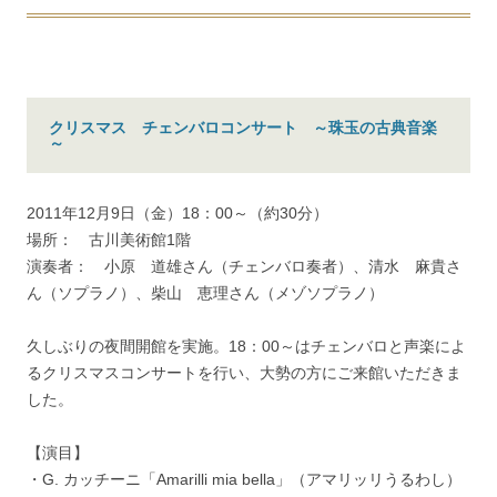
クリスマス チェンバロコンサート ～珠玉の古典音楽
～
2011年12月9日（金）18：00～（約30分）
場所： 古川美術館1階
演奏者： 小原 道雄さん（チェンバロ奏者）、清水 麻貴さ
ん（ソプラノ）、柴山 恵理さん（メゾソプラノ）
久しぶりの夜間開館を実施。18：00～はチェンバロと声楽によ
るクリスマスコンサートを行い、大勢の方にご来館いただきま
した。
【演目】
・G. カッチーニ「Amarilli mia bella」（アマリッリうるわし）