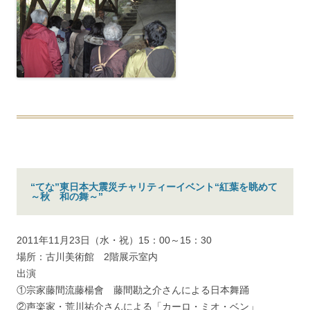
“てな”東日本大震災チャリティーイベント“紅葉を眺めて
～秋 和の舞～”
2011年11月23日（水・祝）15：00～15：30
場所：古川美術館 2階展示室内
出演
①宗家藤間流藤楊會 藤間勘之介さんによる日本舞踊
②声楽家・荒川祐介さんによる「カーロ・ミオ・ベン」