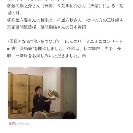
③藤間勘之介さん（日舞）＆荒川祐介さん（声楽）による「荒
城の月」
④杵屋六春さんの長唄と、杵屋六秋さん、社中の方の三味線＆
宗家藤間流藤楊 藤間勘楊さんの日本舞踊
7回目となる“想いをつなげて ほんのり ミニミニコンサート
in 古川美術館”を開催しました。今回は、日本舞踊、声楽、長
唄、三味線をお楽しみいただきました。画
藤間勘之介さん