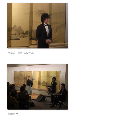
声楽家・荒川祐介さん
荒城の月