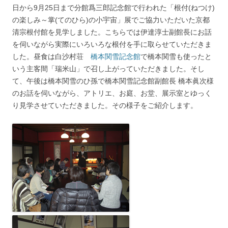
日から9月25日まで分館爲三郎記念館で行われた「根付(ねつけ)
の楽しみ～掌(てのひら)の小宇宙」展でご協力いただいた京都
清宗根付館を見学しました。こちらでは伊達淳士副館長にお話
を伺いながら実際にいろいろな根付を手に取らせていただきま
した。昼食は白沙村荘
橋本関雪記念館
で橋本関雪も使ったと
いう主客間「瑞米山」で召し上がっていただきました。そし
て、午後は橋本関雪のひ孫で橋本関雪記念館副館長 橋本眞次様
のお話を伺いながら、アトリエ、お庭、お堂、展示室とゆっく
り見学させていただきました。その様子をご紹介します。