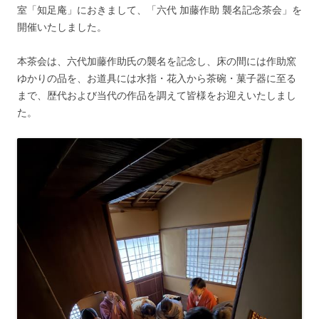
室「知足庵」におきまして、「六代 加藤作助 襲名記念茶会」を
開催いたしました。
本茶会は、六代加藤作助氏の襲名を記念し、床の間には作助窯
ゆかりの品を、お道具には水指・花入から茶碗・菓子器に至る
まで、歴代および当代の作品を調えて皆様をお迎えいたしまし
た。