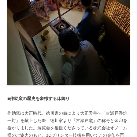
■作助窯の歴史を象徴する床飾り
作助窯は大正時代、徳川家の命により大正天皇へ「古瀬戸香炉
一対」を献上した際、徳川家より『古瀬戸窯』の称号と金印を
授かりました。展覧会を後援くださっている株式会社オノコム
様のご協力のもと、3Dプリンター技術を用いてこの金印を再