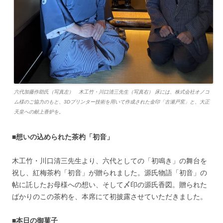
六代加藤作助氏（写真左） 木工竹・川口清三先生（写真右） 床には、株式会社オノコ
ム様のご協力のもと、3Dプリンター技術を用いて作成された金印「古瀬戸窯」と、大正
天皇への献上香炉を。
■想いの込められた茶杓「初音」
木工竹・川口清三先生より、六代としての「初鳴き」の舞台を
祝し、紅梅茶杓「初音」が贈られました。源氏物語「初音」の
帖に託したお母様への想い、そして〆印の源氏香図。贈られた
ばかりのこの茶杓を、本席にて初披露させていただきました。
■本日の御菓子