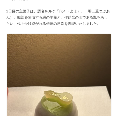
2日目の主菓子は、襲名を寿ぐ「代々（よよ）」（羽二重つぶあ
ん）。織部を象徴する緑の羊羹と、作助窯の印である瓢をあし
らい、代々受け継がれる伝統の息吹を表現いたしました。