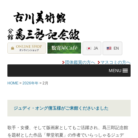
JA
EN
団体鑑賞の方へ
マスコミの方へ
MENU
HOME
>
2026年年
> 2月
ジュディ・オング倩玉様がご来館くださいました
歌手・女優、そして版画家としてもご活躍され、爲三郎記念館
を題材とした作品「華堂初夏」の作者でいらっしゃるジュデ