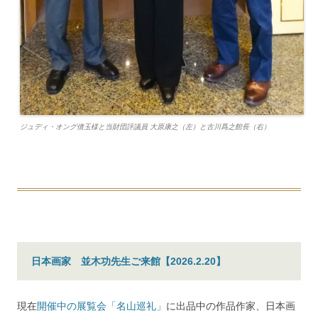
ジュディ・オング倩玉様と当財団評議員 大原康之（左）と古川爲之館長（右）
日本画家 並木功先生ご来館【2026.2.20】
現在
開催中の展覧会「名山巡礼」
に出品中の作品作家、日本画