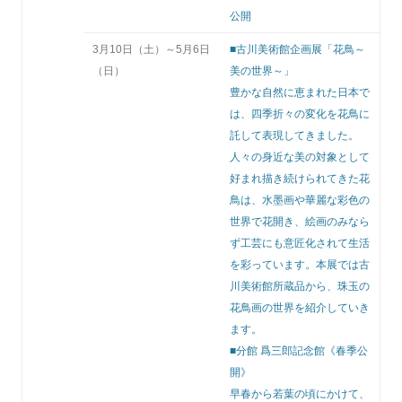
公開
3月10日（土）～5月6日
■古川美術館企画展「花鳥～
（日）
美の世界～」
豊かな自然に恵まれた日本で
は、四季折々の変化を花鳥に
託して表現してきました。
人々の身近な美の対象として
好まれ描き続けられてきた花
鳥は、水墨画や華麗な彩色の
世界で花開き、絵画のみなら
ず工芸にも意匠化されて生活
を彩っています。本展では古
川美術館所蔵品から、珠玉の
花鳥画の世界を紹介していき
ます。
■分館 爲三郎記念館《春季公
開》
早春から若葉の頃にかけて、