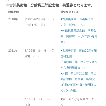
※古川美術館、分館爲三郎記念館 共通券となります。
開催期間
展覧会タイトル
2010年
平成23年2月26日（土）
■古川美術館 企画展「富士
～4月17日（日）
の美 桜のこころ」
■分館爲三郎記念館 同時公
開「阿部肥 人形に想いを寄
せて」
2011年
4月29日（金・祝）～7
■古川美術館 開館20周年記
月3日（日）
念特別展
「鬼頭鍋三郎 サンサシオン
から鬼頭舞妓まで」
■分館 爲三郎記念館 爲三
郎記念館 特別展「鳥羽(と
ば)美(み)花(か)展～黎明(れい
めい)への旅」
7月16日（土）、17日
■第15回こども絵画コンクー
（日）
ル