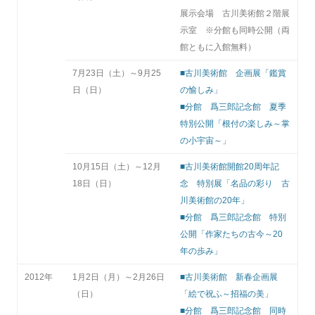
展示会場 古川美術館２階展
示室 ※分館も同時公開（両
館ともに入館無料）
7月23日（土）～9月25
■古川美術館 企画展「鑑賞
日（日）
の愉しみ」
■分館 爲三郎記念館 夏季
特別公開「根付の楽しみ～掌
の小宇宙～」
10月15日（土）～12月
■古川美術館開館20周年記
18日（日）
念 特別展「名品の彩り 古
川美術館の20年」
■分館 爲三郎記念館 特別
公開「作家たちの古今～20
年の歩み」
2012年
1月2日（月）～2月26日
■古川美術館 新春企画展
（日）
「絵で祝ふ～招福の美」
■分館 爲三郎記念館 同時