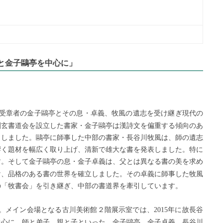
風と金子鷗亭を中心に」
受章者の金子鷗亭とその息・卓義、牧風の遺志を受け継ぎ現代の
創玄書道会を設立した書家・金子鷗亭は漢詩文を偏重する傾向のあ
こしました。鷗亭に師事した中部の書家・長谷川牧風は、師の遺志
響く題材を幅広く取り上げ、清新で雄大な書を発表しました。特に
す。そして金子鷗亭の息・金子卓義は、父とは異なる書の美を求め
け、品格のある書の世界を確立しました。その卓義に師事した牧風
の「牧書会」を引き継ぎ、中部の書道界を牽引しています。
。メイン会場となる古川美術館２階展示室では、
年に故長谷
2015
中心に、師と弟子、親と子といった、金子鷗亭、金子卓義、長谷川