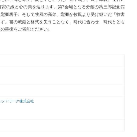
書家の線と心の美を辿ります。第
会場となる分館の爲三郎記念館
2
川鸞卿親子、そして牧風の高弟、鸞卿が牧風より受け継いだ「牧書
ます。書の威厳と格式を失うことなく、時代に合わせ、時代ととも
美の芸術をご堪能ください。
ネットワーク株式会社