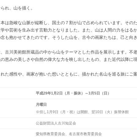
せられ、山を描く。
日本は急峻な山脈が縦断し、国土の７割が山で占められています。その
文学や芸術を生み出す言動力となりました。また、山は人間の力をはる
の念も抱かせてきたのです。そうした山を、古今の画家たちは、己と向
は、古川美術館所蔵品の中から山をテーマとした作品を展示します。不
然の恵みの美しさや自然の偉大な力を映し出したもの、また近代以降に
まれた感性や、画家が抱いた想いとともに、描かれた名山を巡る旅にご
平成29年1月2日（月・振休）～3月5日（日）
月曜日
日
※但し1月9日（月・祝）は開館、翌10日（火）振替休館
公益財団法人古川知足会
愛知県教育委員会、名古屋市教育委員会