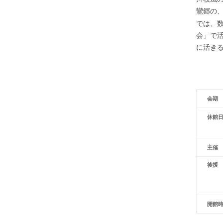
鸞郷の
では、
会」で
に活き
会期
休館
主催
後援
開館時