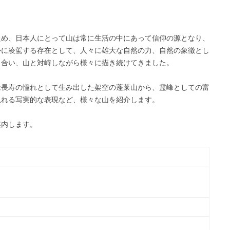
ため、日本人にとって山は常に生活の中にあって信仰の源となり、
かに凌駕する存在として、人々に雄大な自然の力、自然の象徴とし
き合い、山と対峙しながら様々に描き続けてきました。
老長寿の憧れとして生み出した架空の蓬莱山から、霊峰としての富
現れる写実的な表現など、様々な山を紹介します。
案内します。