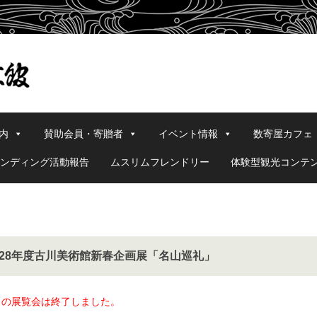
内
賛助会員・寄贈者
イベント情報
数寄屋カフェ
ンディング活動報告
ムスリムフレンドリー
体験型観光コンテ
28年度古川美術館新春企画展「名山巡礼」
らの展覧会は終了しました。