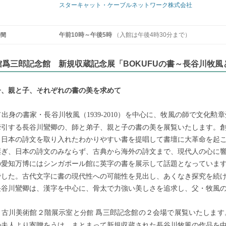
スターキャット・ケーブルネットワーク株式会社
午前10時～午後5時
（入館は午後4時30分まで）
間
館爲三郎記念館 新規収蔵記念展「BOKUFUの書～長谷川牧
子、親と子、それぞれの書の美を求めて
市出身の書家・長谷川牧風（
）を中心に、牧風の師で文化勲章
1939-2010
牽引する長谷川鸞卿の、師と弟子、親と子の書の美を展覧いたします。
、日本の詩文を取り入れたわかりやすい書を提唱して書壇に大革命を起
継ぎ、日本の詩文のみならず、古典から海外の詩文まで、現代人の心に
の愛知万博にはシンガポール館に英字の書を展示して話題となっていま
でした。古代文字に書の現代性への可能性を見出し、あくなき探究を続
長谷川鸞卿は、漢字を中心に、骨太で力強い美しさを追求し、父・牧風
、古川美術館２階展示室と
爲三郎記念館の２会場で展覧いたします
分館
の夫人より寄贈をうけ、まとまって新規収蔵された長谷川牧風の作品を