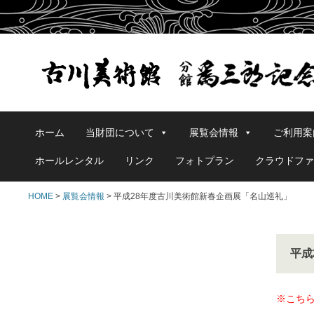
ホーム
当財団について
展覧会情報
ご利用案
ホールレンタル
リンク
フォトプラン
クラウドファ
HOME
>
展覧会情報
>
平成28年度古川美術館新春企画展「名山巡礼」
平成
※こち