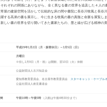
、それぞれの関係にありながら、全く異なる書の世界を追及した４人の
数寄屋の建築空間を活かして伝統的な床の間や書院に長谷川牧風と長谷
活躍する高弟の書を展示し、今に生きる牧風の書の真髄と命脈を展覧し
る新しい書の世界を切り開いてきた書家たちの、墨と線が広げる精神の
平成29年1月2日（月・振替休日）～3月5日（日）
月曜日
日
※但し1月9日（月・祝）は開館、翌10日（火）休館
公益財団法人古川知足会
愛知県教育委員会、名古屋市教育委員会
スターキャット・ケーブル
公益社団法人創玄書道会
午前10時～午後5時
（入館は午後4時30分まで）
間