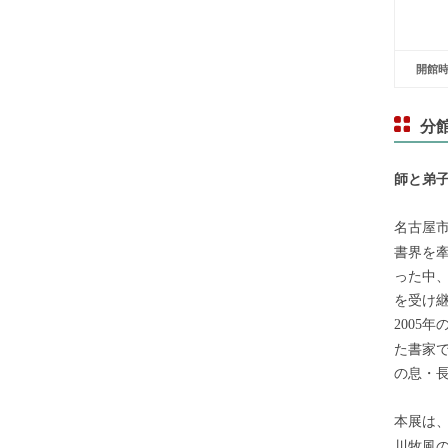
開館時
分
師と弟
名古屋
書界を
った中
を受け
年
2005
た書家
の息・
本展は
川牧風