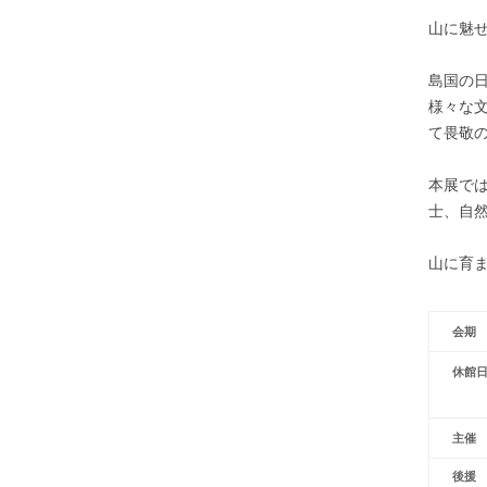
山に魅
島国の
様々な
て畏敬
本展で
士、自
山に育
会期
休館
主催
後援