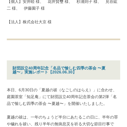
【個人】安井睦 様、 花井賢璽 様、 杉浦則子 様、 見谷紘
二 様、 伊藤園子 様
【法人】株式会社大京 様
財団設立40周年記念「名品で愉しむ四季の茶会 〜夏
越〜」実施レポート【2026.06.30】
本日、6月30日の「夏越の祓（なごしのはらえ）」に合わせ、
庭園茶室「知足庵」にて財団設立40周年記念茶会の第2弾「名
品で愉しむ四季の茶会 〜夏越〜」を開催いたしました。
夏越の祓は、一年のちょうど半分にあたるこの日に、半年の罪
や穢れを祓い、残り半年の無病息災を祈る大切な節目行事で