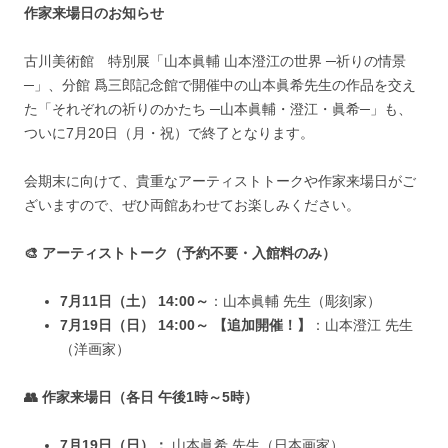
作家来場日のお知らせ
古川美術館 特別展「山本眞輔 山本澄江の世界 ─祈りの情景
─」、分館 爲三郎記念館で開催中の山本眞希先生の作品を交え
た「それぞれの祈りのかたち ─山本眞輔・澄江・眞希─」も、
ついに7月20日（月・祝）で終了となります。
会期末に向けて、貴重なアーティストトークや作家来場日がご
ざいますので、ぜひ両館あわせてお楽しみください。
🎨 アーティストトーク（予約不要・入館料のみ）
7月11日（土） 14:00～
：山本眞輔 先生（彫刻家）
7月19日（日） 14:00～ 【追加開催！】
：山本澄江 先生
（洋画家）
👥 作家来場日（各日 午後1時～5時）
7月19日（日）：
山本眞希 先生（日本画家）