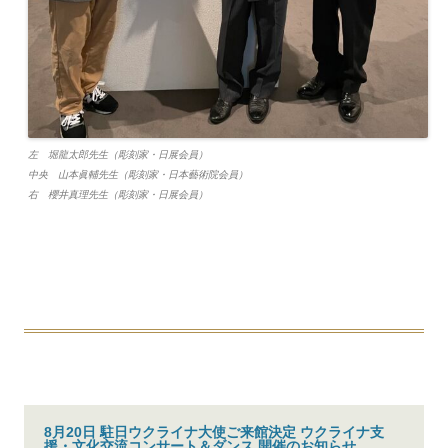
左 堀龍太郎先生（彫刻家・日展会員）
中央 山本眞輔先生（彫刻家・日本藝術院会員）
右 櫻井真理先生（彫刻家・日展会員）
8月20日 駐日ウクライナ大使ご来館決定 ウクライナ支
援・文化交流コンサート＆ダンス 開催のお知らせ