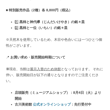
■
特別販売作品（2種）各 8,800円（税込）
1️⃣
黒柿と神代欅（じんだいけやき）の銘々皿
2️⃣
黒柿と一位（いちい）の銘々皿
※天然木を使用しているため、木目や色合いには一つひとつ個
性がございます。
📍
お買い求め・販売開始時期について
※
現在、当館は
展示入替のため休館
となっております。 それに
伴い、販売開始日が以下の通りとなりますのでご注意くださ
い。
店頭販売（ミュージアムショップ）：8月4日（火）より
開始
古川美術館
公式オンラインショップ
：先行受付中