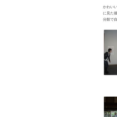
かわい
に見た
分館で