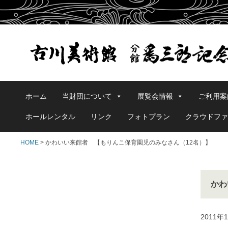
ホーム
当財団について
展覧会情報
ご利用案
ホールレンタル
リンク
フォトプラン
クラウドファ
HOME
> かわいい来館者 【もりんこ保育園児のみなさん（12名）】
かわ
2011年