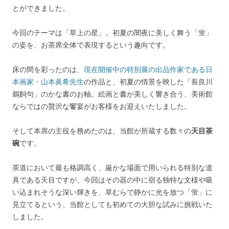
とができました。
今回のテーマは「草上の星」。初夏の闇夜に美しく舞う「蛍」
の姿を、お茶席全体で表現するという趣向です。
床の間を彩ったのは、
現在開催中の特別展の出品作家である日
本画家・山本眞希先生
の作品と、初夏の情景を映した「長良川
鵜飼句」のかな書のお軸。絵画と書が美しく響き合う、美術館
ならではの贅沢な饗宴がお客様をお迎えいたしました。
そして本席の主役を務めたのは、当館が所蔵する数々の
天目茶
碗
です。
茶道において最も格調高く、厳かな場面で用いられる特別な道
具である天目ですが、今回はその器の中に宿る独特な文様や吸
い込まれそうな深い輝きを、草むらで静かに光を放つ「蛍」に
見立てるという、当館としても初めての大胆な試みに挑戦いた
しました。