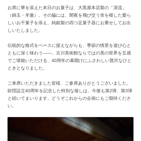
お席に華を添えた本日のお菓子は、大黒屋本店製の「清流」
（錦玉・羊羹）。その脇には、闇夜を飛び交う蛍を模した愛ら
しいお干菓子を添え、純銀製の四つ足菓子器にお乗せしてお出
しいたしました。
伝統的な格式をベースに据えながらも、季節の情景を遊び心と
ともに深く味わう――。古川美術館ならではの美の世界を五感
でご堪能いただける、40周年の幕開けにふさわしい贅沢なひと
ときとなりました。
ご来席いただきました皆様、ご参席ありがとうございました。
財団設立40周年を記念した特別な催しは、今後も第2弾、第3弾
と続いてまいります。どうぞこれからの企画にもご期待くださ
い。