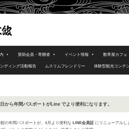
内
賛助会員・寄贈者
イベント情報
数寄屋カフェ
ンディング活動報告
ムスリムフレンドリー
体験型観光コンテ
1日から年間パスポートがLine でより便利になります。
術館の年間パスポートが、4月より便利な
LINE会員証
にリニューアルし