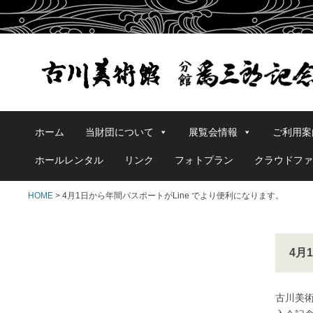
ホーム
当財団について
展覧会情報
ご利用案
ホールレンタル
リンク
フォトプラン
クラウドファ
HOME
> 4月1日から年間パスポートがLine でより便利になります。
4月
古川美