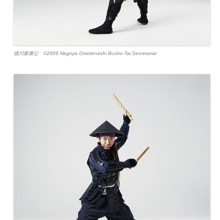
徳川家康公 ©2009 Nagoya Omotenashi Busho-Tai Secretariat