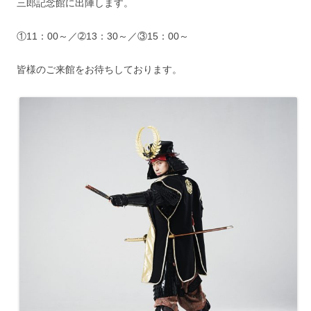
三郎記念館に出陣します。
①11：00～／➁13：30～／③15：00～
皆様のご来館をお待ちしております。