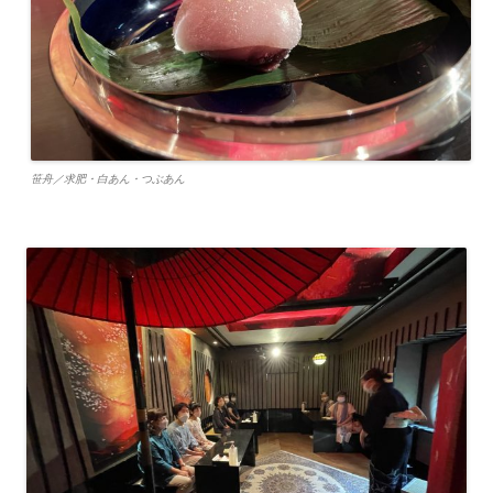
笹舟／求肥・白あん・つぶあん