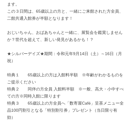
ます。
この３日間は、65歳以上の方と、一緒にご来館された方全員、
二館共通入館券が半額となります！
おじいちゃん、おばあちゃんと一緒に、展覧会を鑑賞しません
か？世代を超えて、新しい発見があるかも！？
★シルバーデイズ★期間：令和元年9月14日（土）～16日（月
祝）
特典１ 65歳以上の方は入館料半額 ※年齢がわかるものを
ご提示ください
特典２ 同伴の方全員 入館料半額 ※一般、高大・小中すべ
ての方※同時入館に限ります
特典３ 65歳以上の方全員へ「数寄屋Café」呈茶メニュー全
品100円割引となる「特別割引券」プレゼント（当日限り有
効）